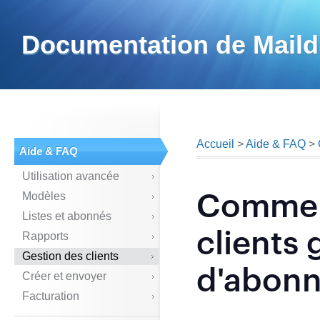
Documentation de Maild
Accueil
>
Aide & FAQ
>
Aide & FAQ
Utilisation avancée
Comment
Modèles
Listes et abonnés
clients 
Rapports
Gestion des clients
d'abonn
Créer et envoyer
Facturation