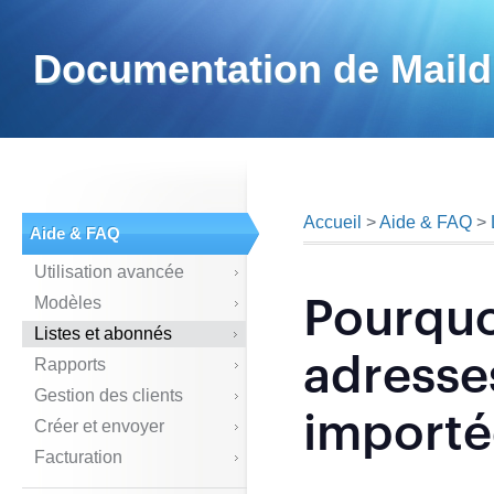
Documentation de Maild
Accueil
>
Aide & FAQ
>
Aide & FAQ
Utilisation avancée
Pourquo
Modèles
Listes et abonnés
adresse
Rapports
Gestion des clients
importé
Créer et envoyer
Facturation